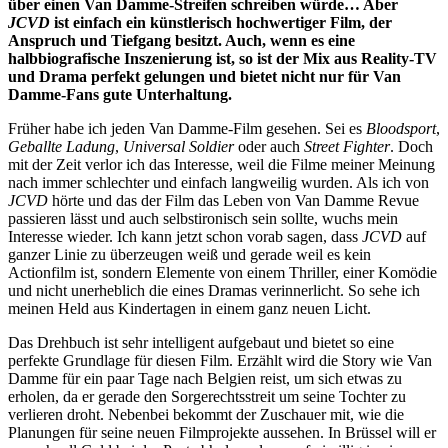
über einen Van Damme-Streifen schreiben würde… Aber
JCVD
ist einfach ein künstlerisch hochwertiger Film, der
Anspruch und Tiefgang besitzt. Auch, wenn es eine
halbbiografische Inszenierung ist, so ist der Mix aus Reality-TV
und Drama perfekt gelungen und bietet nicht nur für Van
Damme-Fans gute Unterhaltung.
Früher habe ich jeden Van Damme-Film gesehen. Sei es
Bloodsport
,
Geballte Ladung
,
Universal Soldier
oder auch
Street Fighter
. Doch
mit der Zeit verlor ich das Interesse, weil die Filme meiner Meinung
nach immer schlechter und einfach langweilig wurden. Als ich von
JCVD
hörte und das der Film das Leben von Van Damme Revue
passieren lässt und auch selbstironisch sein sollte, wuchs mein
Interesse wieder. Ich kann jetzt schon vorab sagen, dass
JCVD
auf
ganzer Linie zu überzeugen weiß und gerade weil es kein
Actionfilm ist, sondern Elemente von einem Thriller, einer Komödie
und nicht unerheblich die eines Dramas verinnerlicht. So sehe ich
meinen Held aus Kindertagen in einem ganz neuen Licht.
Das Drehbuch ist sehr intelligent aufgebaut und bietet so eine
perfekte Grundlage für diesen Film. Erzählt wird die Story wie Van
Damme für ein paar Tage nach Belgien reist, um sich etwas zu
erholen, da er gerade den Sorgerechtsstreit um seine Tochter zu
verlieren droht. Nebenbei bekommt der Zuschauer mit, wie die
Planungen für seine neuen Filmprojekte aussehen. In Brüssel will er