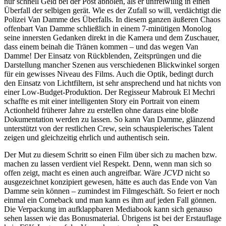
nur schnell Geld bei der Post abholen, als er unfreiwillig in einen
Überfall der selbigen gerät. Wie es der Zufall so will, verdächtigt die
Polizei Van Damme des Überfalls. In diesem ganzen äußeren Chaos
offenbart Van Damme schließlich in einem 7-minütigen Monolog
seine innersten Gedanken direkt in die Kamera und dem Zuschauer,
dass einem beinah die Tränen kommen – und das wegen Van
Damme! Der Einsatz von Rückblenden, Zeitsprüngen und die
Darstellung mancher Szenen aus verschiedenen Blickwinkel sorgen
für ein gewisses Niveau des Films. Auch die Optik, bedingt durch
den Einsatz von Lichtfiltern, ist sehr ansprechend und hat nichts von
einer Low-Budget-Produktion. Der Regisseur Mabrouk El Mechri
schaffte es mit einer intelligenten Story ein Portrait von einem
Actionheld früherer Jahre zu erstellen ohne daraus eine bloße
Dokumentation werden zu lassen. So kann Van Damme, glänzend
unterstützt von der restlichen Crew, sein schauspielerisches Talent
zeigen und gleichzeitig ehrlich und authentisch sein.
Der Mut zu diesem Schritt so einen Film über sich zu machen bzw.
machen zu lassen verdient viel Respekt. Denn, wenn man sich so
offen zeigt, macht es einen auch angreifbar. Wäre
JCVD
nicht so
ausgezeichnet konzipiert gewesen, hätte es auch das Ende von Van
Damme sein können – zumindest im Filmgeschäft. So feiert er noch
einmal ein Comeback und man kann es ihm auf jeden Fall gönnen.
Die Verpackung im aufklappbaren Mediabook kann sich genauso
sehen lassen wie das Bonusmaterial. Übrigens ist bei der Erstauflage