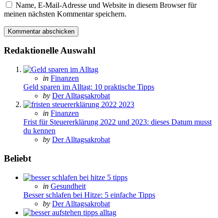
Name, E-Mail-Adresse und Website in diesem Browser für
meinen nächsten Kommentar speichern.
Redaktionelle Auswahl
Posted
in
Finanzen
in
Geld sparen im Alltag: 10 praktische Tipps
Posted
by
Der Alltagsakrobat
Posted
in
Finanzen
in
Frist für Steuererklärung 2022 und 2023: dieses Datum musst
du kennen
Posted
by
Der Alltagsakrobat
Beliebt
Posted
in
Gesundheit
in
Besser schlafen bei Hitze: 5 einfache Tipps
Posted
by
Der Alltagsakrobat