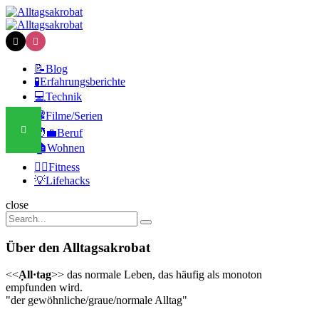
Menu
Search
Alltagsakrobat
Menu
📝Blog
🧪Erfahrungsberichte
💻Technik
📽️Filme/Serien
🧑‍💼Beruf
🏠Wohnen
🏃‍♀️Fitness
💡Lifehacks
Search
close
Search
Search
for:
Über den Alltagsakrobat
<<
Ạll·tag
>> das normale Leben, das häufig als monoton
empfunden wird.
"der gewöhnliche/graue/normale Alltag"