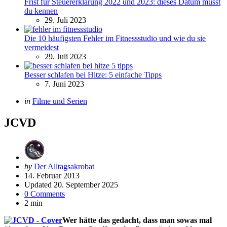
Frist für Steuererklärung 2022 und 2023: dieses Datum musst
du kennen
29. Juli 2023
Die 10 häufigsten Fehler im Fitnessstudio und wie du sie
vermeidest
29. Juli 2023
Besser schlafen bei Hitze: 5 einfache Tipps
7. Juni 2023
Categories
Posted
in
Filme und Serien
in
JCVD
Posted
by
Der Alltagsakrobat
by
14. Februar 2013
Updated
20. September 2025
0 Comments
2 min
Wer hätte das gedacht, dass man sowas mal