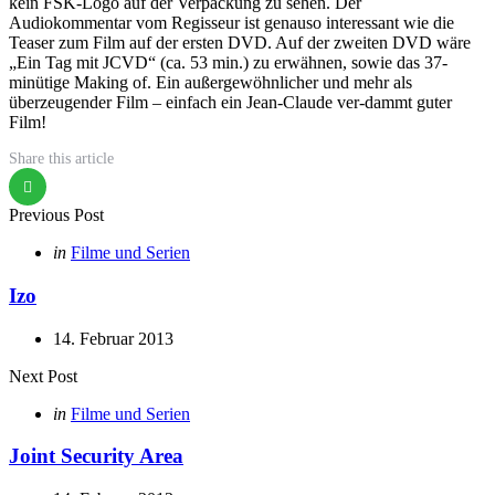
kein FSK-Logo auf der Verpackung zu sehen. Der
Audiokommentar vom Regisseur ist genauso interessant wie die
Teaser zum Film auf der ersten DVD. Auf der zweiten DVD wäre
„Ein Tag mit JCVD“ (ca. 53 min.) zu erwähnen, sowie das 37-
minütige Making of. Ein außergewöhnlicher und mehr als
überzeugender Film – einfach ein Jean-Claude ver-dammt guter
Film!
Share
this article
Post
Previous Post
navigation
Posted
in
Filme und Serien
in
Izo
14. Februar 2013
Next Post
Posted
in
Filme und Serien
in
Joint Security Area