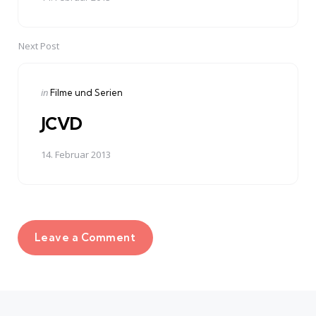
Next Post
Posted
in
Filme und Serien
in
JCVD
14. Februar 2013
Leave a Comment