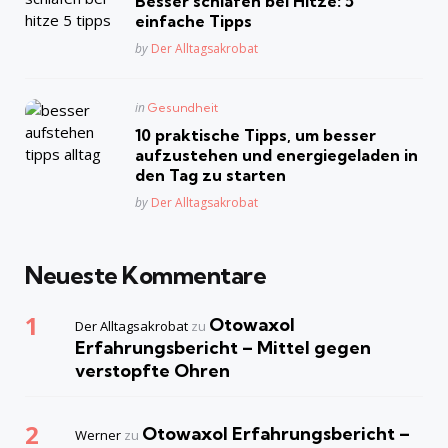
Besser schlafen bei Hitze: 5
einfache Tipps
Posted
by
Der Alltagsakrobat
Posted
in
Gesundheit
in
10 praktische Tipps, um besser
aufzustehen und energiegeladen in
den Tag zu starten
Posted
by
Der Alltagsakrobat
Neueste Kommentare
Otowaxol
Der Alltagsakrobat
zu
Erfahrungsbericht – Mittel gegen
verstopfte Ohren
Otowaxol Erfahrungsbericht –
Werner
zu