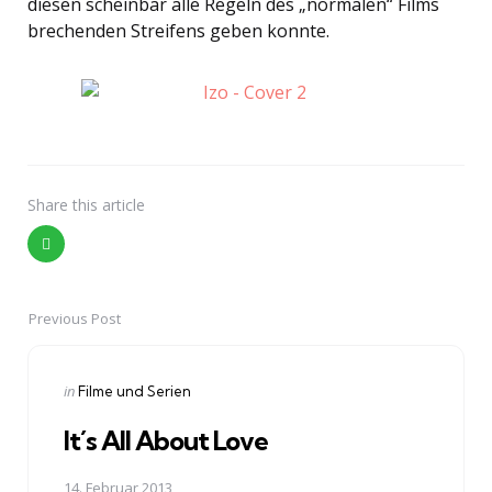
diesen scheinbar alle Regeln des „normalen“ Films
brechenden Streifens geben konnte.
Share
this article
Previous Post
Post
navigation
Posted
in
Filme und Serien
in
It´s All About Love
14. Februar 2013