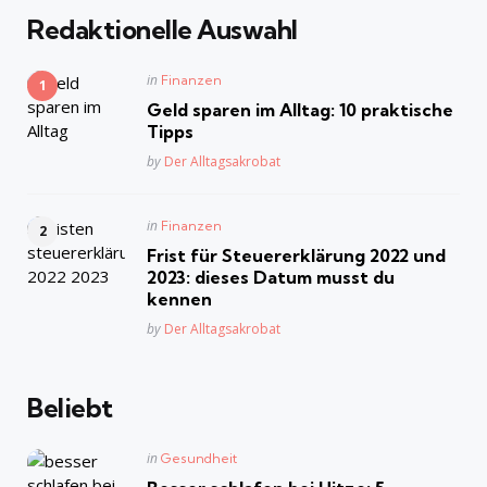
Redaktionelle Auswahl
Posted
in
Finanzen
in
Geld sparen im Alltag: 10 praktische
Tipps
Posted
by
Der Alltagsakrobat
Posted
in
Finanzen
in
Frist für Steuererklärung 2022 und
2023: dieses Datum musst du
kennen
Posted
by
Der Alltagsakrobat
Beliebt
Posted
in
Gesundheit
in