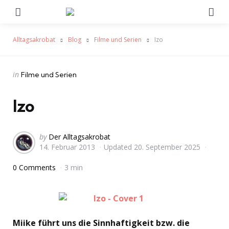
Menu
Se
Alltagsakrobat
Blog
Filme und Serien
Izo
Categories
Posted
in
Filme und Serien
in
Izo
Posted
by
Der Alltagsakrobat
14. Februar 2013
Updated
20. September 2025
by
0 Comments
3 min
Miike führt uns die Sinnhaftigkeit bzw. die