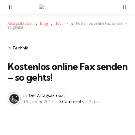
Menu
Se
Alltagsakrobat
Blog
Technik
Kostenlos online Fax senden –
so gehts!
Categories
Posted
in
Technik
in
Kostenlos online Fax senden
– so gehts!
Posted
by
Der Alltagsakrobat
13. Januar 2017
0 Comments
2 min
by