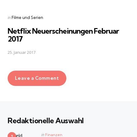
Posted
in
Filme und Serien
in
Netflix Neuerscheinungen Februar
2017
25. Januar 2017
Leave a Comment
Redaktionelle Auswahl
Posted
in
Finanzen