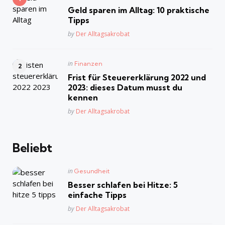
in
Geld sparen im Alltag: 10 praktische
Tipps
Posted
by
Der Alltagsakrobat
Posted
in
Finanzen
in
Frist für Steuererklärung 2022 und
2023: dieses Datum musst du
kennen
Posted
by
Der Alltagsakrobat
Beliebt
Posted
in
Gesundheit
in
Besser schlafen bei Hitze: 5
einfache Tipps
Posted
by
Der Alltagsakrobat