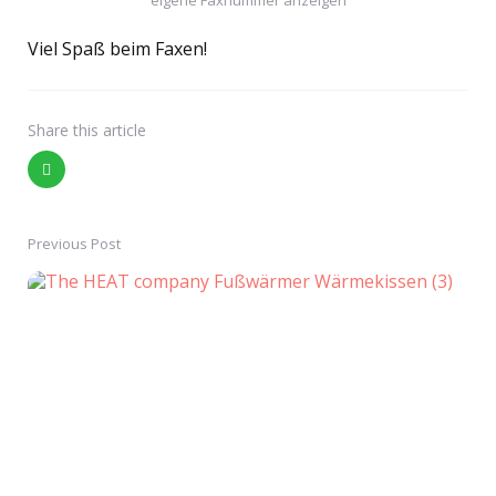
eigene Faxnummer anzeigen
Viel Spaß beim Faxen!
Share
this article
Previous Post
Post
navigation