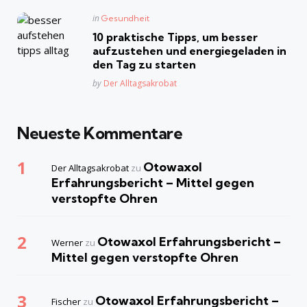
Posted
in
Gesundheit
in
10 praktische Tipps, um besser
aufzustehen und energiegeladen in
den Tag zu starten
Posted
by
Der Alltagsakrobat
Neueste Kommentare
Otowaxol
Der Alltagsakrobat
zu
Erfahrungsbericht – Mittel gegen
verstopfte Ohren
Otowaxol Erfahrungsbericht –
Werner
zu
Mittel gegen verstopfte Ohren
Otowaxol Erfahrungsbericht –
Fischer
zu