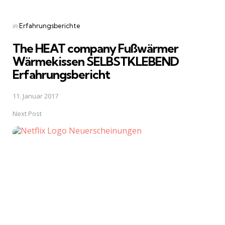
Posted
in
Erfahrungsberichte
in
The HEAT company Fußwärmer
Wärmekissen SELBSTKLEBEND
Erfahrungsbericht
11. Januar 2017
Next Post