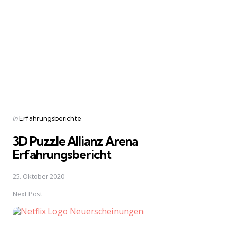
navigation
Posted
in
Erfahrungsberichte
in
3D Puzzle Allianz Arena
Erfahrungsbericht
25. Oktober 2020
Next Post