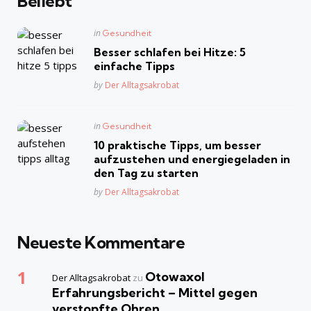
Beliebt
Posted
in
Gesundheit
in
Besser schlafen bei Hitze: 5
einfache Tipps
Posted
by
Der Alltagsakrobat
Posted
in
Gesundheit
in
10 praktische Tipps, um besser
aufzustehen und energiegeladen in
den Tag zu starten
Posted
by
Der Alltagsakrobat
Neueste Kommentare
Otowaxol
Der Alltagsakrobat
zu
Erfahrungsbericht – Mittel gegen
verstopfte Ohren