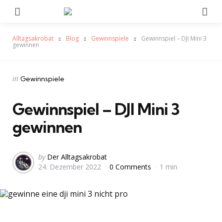
Menu
Se
Alltagsakrobat
Blog
Gewinnspiele
Gewinnspiel – DJI Mini 3
gewinnen
Categories
Posted
in
Gewinnspiele
in
Gewinnspiel – DJI Mini 3
gewinnen
Posted
by
Der Alltagsakrobat
24. Dezember 2022
0 Comments
1 min
by