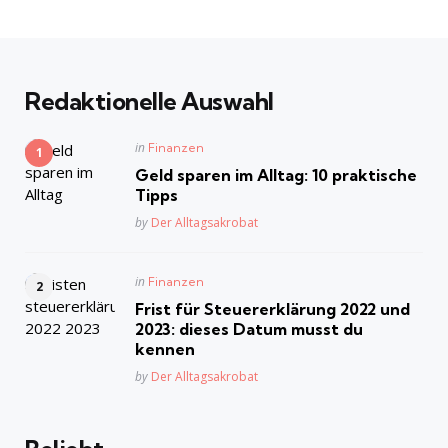
Redaktionelle Auswahl
Posted
in
Finanzen
in
Geld sparen im Alltag: 10 praktische
Tipps
Posted
by
Der Alltagsakrobat
Posted
in
Finanzen
in
Frist für Steuererklärung 2022 und
2023: dieses Datum musst du
kennen
Posted
by
Der Alltagsakrobat