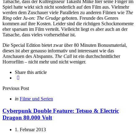
Tatsache, dass der Kultregisseur Takashi Miike hier seine Finger im
Spiel hatte wirkt sich nicht sonderlich auf den Film aus. Vielmehr
werden dem Zuschauer viele Parallelen zu anderen Filmen wie
The
Ring
oder
Ju-on: The Grudge
geboten. Freunde des Genres
kommen auf ihre Kosten. Leider sind die richtigen Schockmomente
eher sparsam im Film verteilt. Vielleicht liegt es aber auch an der
Tatsache, dass vieles vorhersehbar ist.
Die Special Edition bietet zwar über 80 Minuten Bonusmaterial,
dieses ist aber genauso informativ und interessant wie das
Anschauen des Abspanns.
The Call
ist ein durchschnittlicher
Horrorfilm – nicht mehr und nicht weniger.
Share
this article
Post
Previous Post
navigation
Posted
in
Filme und Serien
in
Cyberpunk Double Feature: Tetsuo & Electric
Dragon 80.000 Volt
1. Februar 2013