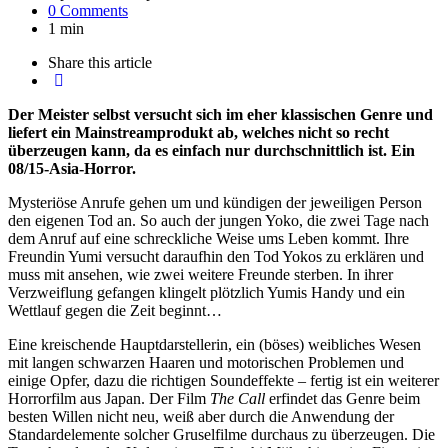
0 Comments
1 min
Share
this article
Der Meister selbst versucht sich im eher klassischen Genre und
liefert ein Mainstreamprodukt ab, welches nicht so recht
überzeugen kann, da es einfach nur durchschnittlich ist. Ein
08/15-Asia-Horror.
Mysteriöse Anrufe gehen um und kündigen der jeweiligen Person
den eigenen Tod an. So auch der jungen Yoko, die zwei Tage nach
dem Anruf auf eine schreckliche Weise ums Leben kommt. Ihre
Freundin Yumi versucht daraufhin den Tod Yokos zu erklären und
muss mit ansehen, wie zwei weitere Freunde sterben. In ihrer
Verzweiflung gefangen klingelt plötzlich Yumis Handy und ein
Wettlauf gegen die Zeit beginnt…
Eine kreischende Hauptdarstellerin, ein (böses) weibliches Wesen
mit langen schwarzen Haaren und motorischen Problemen und
einige Opfer, dazu die richtigen Soundeffekte – fertig ist ein weiterer
Horrorfilm aus Japan. Der Film
The Call
erfindet das Genre beim
besten Willen nicht neu, weiß aber durch die Anwendung der
Standardelemente solcher Gruselfilme durchaus zu überzeugen. Die