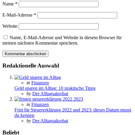
Name
*
E-Mail-Adresse
*
Website
Name, E-Mail-Adresse und Website in diesem Browser für
meinen nächsten Kommentar speichern.
Redaktionelle Auswahl
Posted
in
Finanzen
in
Geld sparen im Alltag: 10 praktische Tipps
Posted
by
Der Alltagsakrobat
Posted
in
Finanzen
in
Frist für Steuererklärung 2022 und 2023: dieses Datum musst
du kennen
Posted
by
Der Alltagsakrobat
Beliebt