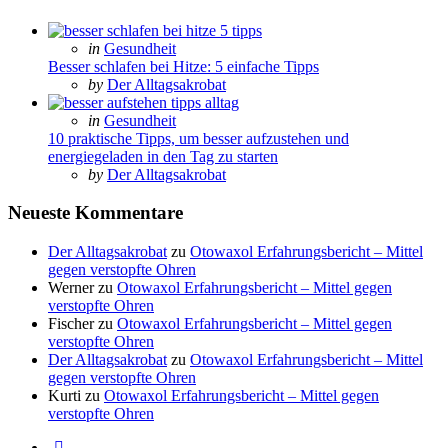
Posted
in
Gesundheit
in
Besser schlafen bei Hitze: 5 einfache Tipps
Posted
by
Der Alltagsakrobat
Posted
in
Gesundheit
in
10 praktische Tipps, um besser aufzustehen und
energiegeladen in den Tag zu starten
Posted
by
Der Alltagsakrobat
Neueste Kommentare
Der Alltagsakrobat
zu
Otowaxol Erfahrungsbericht – Mittel
gegen verstopfte Ohren
Werner
zu
Otowaxol Erfahrungsbericht – Mittel gegen
verstopfte Ohren
Fischer
zu
Otowaxol Erfahrungsbericht – Mittel gegen
verstopfte Ohren
Der Alltagsakrobat
zu
Otowaxol Erfahrungsbericht – Mittel
gegen verstopfte Ohren
Kurti
zu
Otowaxol Erfahrungsbericht – Mittel gegen
verstopfte Ohren