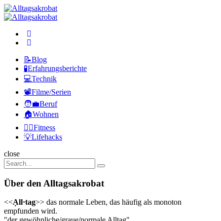
Menu
Search
Alltagsakrobat
Menu
📝Blog
🧪Erfahrungsberichte
💻Technik
📽️Filme/Serien
🧑‍💼Beruf
🏠Wohnen
🏃‍♀️Fitness
💡Lifehacks
Search
close
Search
Search
for:
Über den Alltagsakrobat
<<
Ạll·tag
>> das normale Leben, das häufig als monoton
empfunden wird.
"der gewöhnliche/graue/normale Alltag"