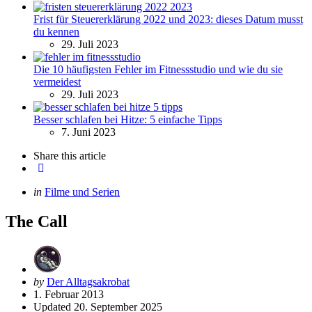
Frist für Steuererklärung 2022 und 2023: dieses Datum musst
du kennen
29. Juli 2023
Die 10 häufigsten Fehler im Fitnessstudio und wie du sie
vermeidest
29. Juli 2023
Besser schlafen bei Hitze: 5 einfache Tipps
7. Juni 2023
Share
this article
Categories
Posted
in
Filme und Serien
in
The Call
Posted
by
Der Alltagsakrobat
by
1. Februar 2013
Updated
20. September 2025