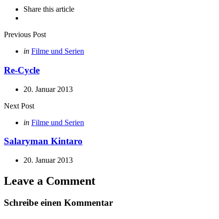
Share
this article
Post
Previous Post
navigation
Posted
in
Filme und Serien
in
Re-Cycle
20. Januar 2013
Next Post
Posted
in
Filme und Serien
in
Salaryman Kintaro
20. Januar 2013
Leave a Comment
Schreibe einen Kommentar