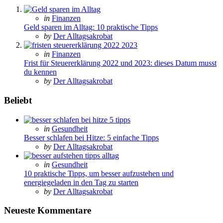
Posted
in
Finanzen
in
Geld sparen im Alltag: 10 praktische Tipps
Posted
by
Der Alltagsakrobat
Posted
in
Finanzen
in
Frist für Steuererklärung 2022 und 2023: dieses Datum musst
du kennen
Posted
by
Der Alltagsakrobat
Beliebt
Posted
in
Gesundheit
in
Besser schlafen bei Hitze: 5 einfache Tipps
Posted
by
Der Alltagsakrobat
Posted
in
Gesundheit
in
10 praktische Tipps, um besser aufzustehen und
energiegeladen in den Tag zu starten
Posted
by
Der Alltagsakrobat
Neueste Kommentare