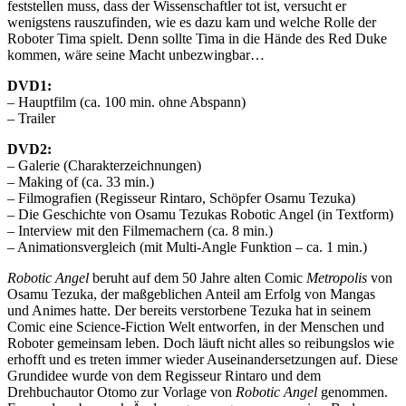
feststellen muss, dass der Wissenschaftler tot ist, versucht er
wenigstens rauszufinden, wie es dazu kam und welche Rolle der
Roboter Tima spielt. Denn sollte Tima in die Hände des Red Duke
kommen, wäre seine Macht unbezwingbar…
DVD1:
– Hauptfilm (ca. 100 min. ohne Abspann)
– Trailer
DVD2:
– Galerie (Charakterzeichnungen)
– Making of (ca. 33 min.)
– Filmografien (Regisseur Rintaro, Schöpfer Osamu Tezuka)
– Die Geschichte von Osamu Tezukas Robotic Angel (in Textform)
– Interview mit den Filmemachern (ca. 8 min.)
– Animationsvergleich (mit Multi-Angle Funktion – ca. 1 min.)
Robotic Angel
beruht auf dem 50 Jahre alten Comic
Metropolis
von
Osamu Tezuka, der maßgeblichen Anteil am Erfolg von Mangas
und Animes hatte. Der bereits verstorbene Tezuka hat in seinem
Comic eine Science-Fiction Welt entworfen, in der Menschen und
Roboter gemeinsam leben. Doch läuft nicht alles so reibungslos wie
erhofft und es treten immer wieder Auseinandersetzungen auf. Diese
Grundidee wurde von dem Regisseur Rintaro und dem
Drehbuchautor Otomo zur Vorlage von
Robotic Angel
genommen.