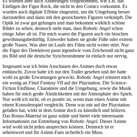
Es wurden aber auch Änderungen vorgenommen, wie z.B. das
Einfügen der Figur Rock, die nicht in den Comics vorkommt. Es
wurden auch digitale Effekte eingesetzt, um die Umgebung besser
darzustellen und dann mit den gezeichneten Figuren verknüpft. Die
Optik ist zwar gut gelungen und man bekommt wirklich schöne
Bilder zu sehen, dennoch sieht man, dass
Robotic Angel
schon
einige Jahre alt ist. Für mich waren die Figuren auch ein bisschen
gewöhnungsbedürftig. Entweder haben sie große Füße oder extrem
große Nasen. Was aber im Laufe des Films nicht weiter stört. Nur
die Figur des Detektiven passt irgendwie vom Zeichenstil nicht ganz
ins Bild und die deutsche Synchronstimme ist einfach nur nervig.
Insgesamt war ich beim Anschauen des Animes doch etwas
enttäuscht. Zuvor hatte ich nur den Trailer gesehen und der hatte
wohl zu große Erwartungen geweckt.
Robotic Angel
erinnert mich
ein wenig an
Final Fantasy VII
auf der Playstation. Die Science-
Fiction Einflüsse, Charaktere und die Umgebung, sowie die Musik
haben für mich große Ähnlichkeiten mit der Atmosphäre des Spiels.
Nur weiß ich nicht, ob es positiv ist, wenn man einen Anime mit
einem Konsolenspiel vergleicht. Denn was mir auf der Playstation
gefallen hat, wirkt in dem Anime doch zu künstlich und hölzern.
Das Bonus-Material ist ganz solide und bietet viele interessante
Informationen zur Entstehung von
Robotic Angel
. Dieser Anime
wird wohl nicht jeden ansprechen können. Dennoch ist er
sehenswert und für Anime-Fans sicherlich ein Muss.