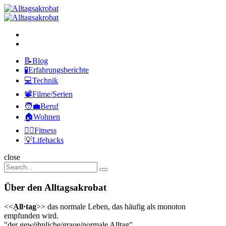
Menu
Search
Alltagsakrobat
Menu
📝Blog
🧪Erfahrungsberichte
💻Technik
📽️Filme/Serien
🧑‍💼Beruf
🏠Wohnen
🏃‍♀️Fitness
💡Lifehacks
Search
close
Search
Search
for:
Über den Alltagsakrobat
<<
Ạll·tag
>> das normale Leben, das häufig als monoton
empfunden wird.
"der gewöhnliche/graue/normale Alltag"