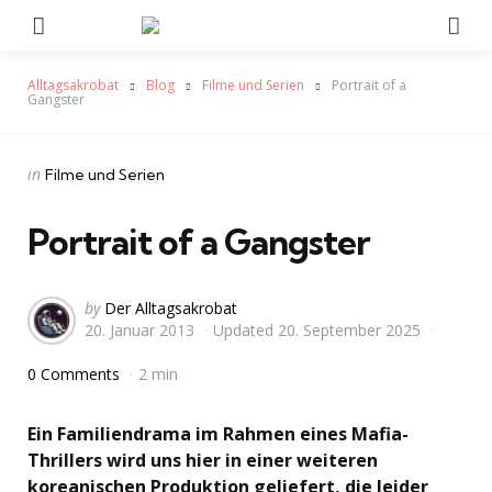
Menu
Se
Alltagsakrobat
Blog
Filme und Serien
Portrait of a
Gangster
Categories
Posted
in
Filme und Serien
in
Portrait of a Gangster
Posted
by
Der Alltagsakrobat
20. Januar 2013
Updated
20. September 2025
by
0 Comments
2 min
Ein Familiendrama im Rahmen eines Mafia-
Thrillers wird uns hier in einer weiteren
koreanischen Produktion geliefert, die leider