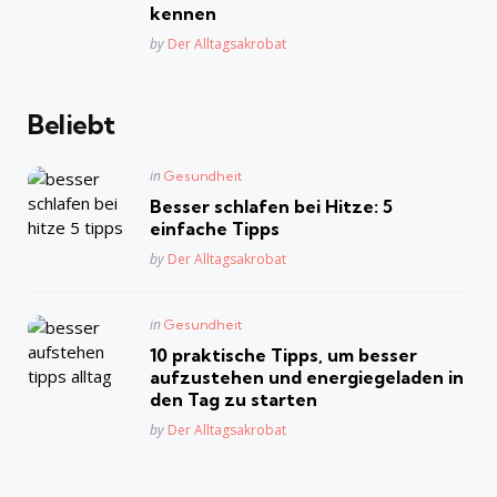
kennen
Posted
by
Der Alltagsakrobat
Beliebt
Posted
in
Gesundheit
in
Besser schlafen bei Hitze: 5
einfache Tipps
Posted
by
Der Alltagsakrobat
Posted
in
Gesundheit
in
10 praktische Tipps, um besser
aufzustehen und energiegeladen in
den Tag zu starten
Posted
by
Der Alltagsakrobat