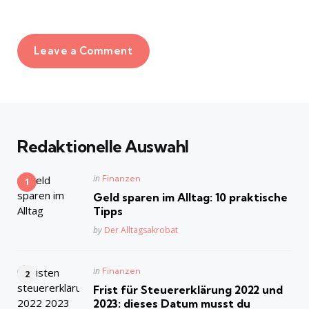
Leave a Comment
Redaktionelle Auswahl
Posted
in
Finanzen
in
Geld sparen im Alltag: 10 praktische
Tipps
Posted
by
Der Alltagsakrobat
Posted
in
Finanzen
in
Frist für Steuererklärung 2022 und
2023: dieses Datum musst du