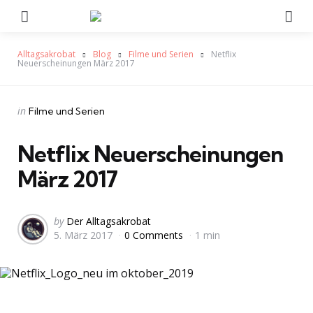
Menu
Se
Alltagsakrobat
Blog
Filme und Serien
Netflix
Neuerscheinungen März 2017
Categories
Posted
in
Filme und Serien
in
Netflix Neuerscheinungen
März 2017
Posted
by
Der Alltagsakrobat
5. März 2017
0 Comments
1 min
by