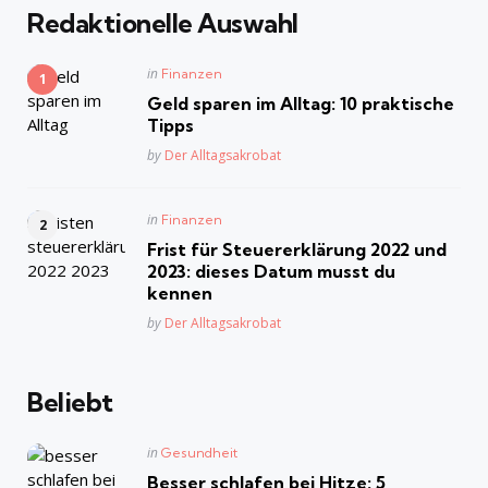
Redaktionelle Auswahl
Posted
in
Finanzen
in
Geld sparen im Alltag: 10 praktische
Tipps
Posted
by
Der Alltagsakrobat
Posted
in
Finanzen
in
Frist für Steuererklärung 2022 und
2023: dieses Datum musst du
kennen
Posted
by
Der Alltagsakrobat
Beliebt
Posted
in
Gesundheit
in
Besser schlafen bei Hitze: 5