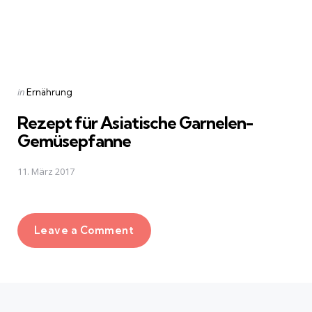
Posted
in
Ernährung
in
Rezept für Asiatische Garnelen-
Gemüsepfanne
11. März 2017
Leave a Comment