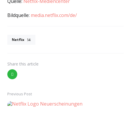
Quelle:
Netflix-Mediencenter
Bildquelle:
media.netflix.com/de/
Netflix
14
Share
this article
Previous Post
Post
navigation