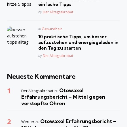
einfache Tipps
Posted
by
Der Alltagsakrobat
Posted
in
Gesundheit
in
10 praktische Tipps, um besser
aufzustehen und energiegeladen in
den Tag zu starten
Posted
by
Der Alltagsakrobat
Neueste Kommentare
Otowaxol
Der Alltagsakrobat
zu
Erfahrungsbericht – Mittel gegen
verstopfte Ohren
Otowaxol Erfahrungsbericht –
Werner
zu