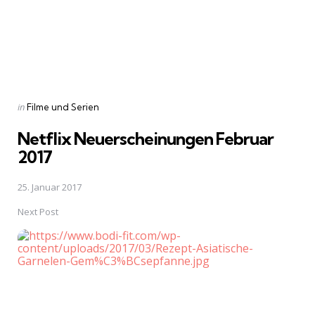
Posted
in
Filme und Serien
in
Netflix Neuerscheinungen Februar
2017
25. Januar 2017
Next Post