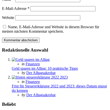
E-Mail-Adresse
*
Website
Name, E-Mail-Adresse und Website in diesem Browser für
meinen nächsten Kommentar speichern.
Redaktionelle Auswahl
Posted
in
Finanzen
in
Geld sparen im Alltag: 10 praktische Tipps
Posted
by
Der Alltagsakrobat
Posted
in
Finanzen
in
Frist für Steuererklärung 2022 und 2023: dieses Datum musst
du kennen
Posted
by
Der Alltagsakrobat
Beliebt