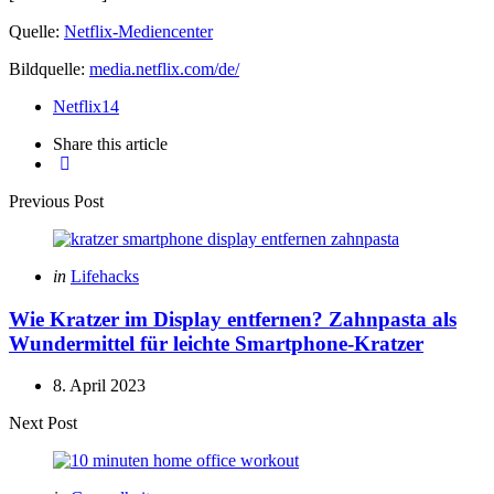
Quelle:
Netflix-Mediencenter
Bildquelle:
media.netflix.com/de/
Netflix
14
Share
this article
Post
Previous Post
navigation
Posted
in
Lifehacks
in
Wie Kratzer im Display entfernen? Zahnpasta als
Wundermittel für leichte Smartphone-Kratzer
8. April 2023
Next Post