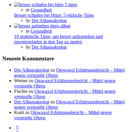
Posted
in
Gesundheit
in
Besser schlafen bei Hitze: 5 einfache Tipps
Posted
by
Der Alltagsakrobat
Posted
in
Gesundheit
in
10 praktische Tipps, um besser aufzustehen und
energiegeladen in den Tag zu starten
Posted
by
Der Alltagsakrobat
Neueste Kommentare
Der Alltagsakrobat
zu
Otowaxol Erfahrungsbericht – Mittel
gegen verstopfte Ohren
Werner
zu
Otowaxol Erfahrungsbericht – Mittel gegen
verstopfte Ohren
Fischer
zu
Otowaxol Erfahrungsbericht – Mittel gegen
verstopfte Ohren
Der Alltagsakrobat
zu
Otowaxol Erfahrungsbericht – Mittel
gegen verstopfte Ohren
Kurti
zu
Otowaxol Erfahrungsbericht – Mittel gegen
verstopfte Ohren