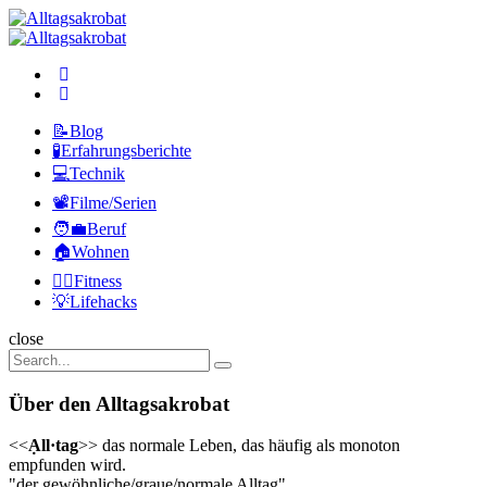
Menu
Search
Alltagsakrobat
Menu
📝Blog
🧪Erfahrungsberichte
💻Technik
📽️Filme/Serien
🧑‍💼Beruf
🏠Wohnen
🏃‍♀️Fitness
💡Lifehacks
Search
close
Search
Search
for:
Über den Alltagsakrobat
<<
Ạll·tag
>> das normale Leben, das häufig als monoton
empfunden wird.
"der gewöhnliche/graue/normale Alltag"