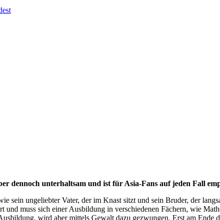
dest
ber dennoch unterhaltsam und ist für Asia-Fans auf jeden Fall em
ie sein ungeliebter Vater, der im Knast sitzt und sein Bruder, der l
t und muss sich einer Ausbildung in verschiedenen Fächern, wie Mathe
usbildung, wird aber mittels Gewalt dazu gezwungen. Erst am Ende der 