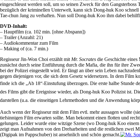
eingeschleust werden soll, um so seinen Zweck für den Gangsterboss Ta
bezüglich der kriminellen Unterwelt, kann sich Dong-huk Koo schnell b
Tae-chun Jang zu verhaften. Nun soll Dong-huk Koo ihm dabei behilfl
DVD-Inhalt:
– Hauptfilm (ca. 102 min. [ohne Abspann])
– Trailer (Anzahl: 21)
– Audiokommentar zum Film
– Making of (ca. 7 min.)
Regisseur Jin-Won Choi erzählt mit
Mr. Socrates
die Geschichte eines 
zunächst durch seine Entführung durch die Mafia, die ihn für ihre Zw
bei der Polizei eingestellt wird. Er fängt an über sein Leben nachzude
gegen diejenigen vor, die sich dem Gesetz widersetzen. In dem Film 
finde ich die „Ab 18“-Einstufung überzogen.
Die erste halbe Stunde d
des Films gibt die Ereignisse wieder, als Dong-huk Koo Polizist ist. 
darstellen (u.a. die einseitigen Lehrmethoden und die Anwendung körp
Auch wenn der Regisseur mit dem Film evtl. mehr aussagen wollte (si
tiefsinnigen Film erwarten sollte. Man bekommt einen flotten und recht
gelungen. Leider wurde eine witzige Szene (wo Dong-huk Koo einem den
zeigt man Aufnahmen von den Dreharbeiten und die restlichen zwei M
(Digipak im Pappschuber) ist ansehnlich und schön gemacht.