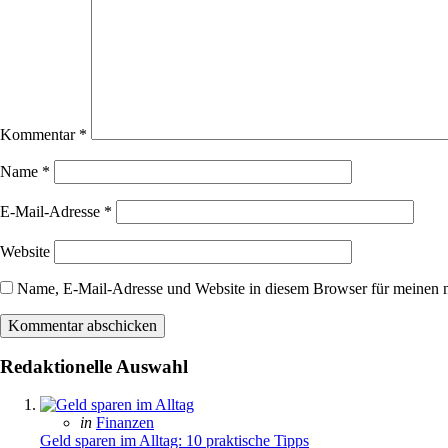
Kommentar
*
Name
*
E-Mail-Adresse
*
Website
Name, E-Mail-Adresse und Website in diesem Browser für meinen 
Redaktionelle Auswahl
Posted
in
Finanzen
in
Geld sparen im Alltag: 10 praktische Tipps