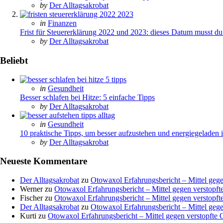
Posted
by
Der Alltagsakrobat
Posted
in
Finanzen
in
Frist für Steuererklärung 2022 und 2023: dieses Datum musst d
Posted
by
Der Alltagsakrobat
Beliebt
Posted
in
Gesundheit
in
Besser schlafen bei Hitze: 5 einfache Tipps
Posted
by
Der Alltagsakrobat
Posted
in
Gesundheit
in
10 praktische Tipps, um besser aufzustehen und energiegeladen i
Posted
by
Der Alltagsakrobat
Neueste Kommentare
Der Alltagsakrobat
zu
Otowaxol Erfahrungsbericht – Mittel gege
Werner
zu
Otowaxol Erfahrungsbericht – Mittel gegen verstopft
Fischer
zu
Otowaxol Erfahrungsbericht – Mittel gegen verstopft
Der Alltagsakrobat
zu
Otowaxol Erfahrungsbericht – Mittel gege
Kurti
zu
Otowaxol Erfahrungsbericht – Mittel gegen verstopfte 