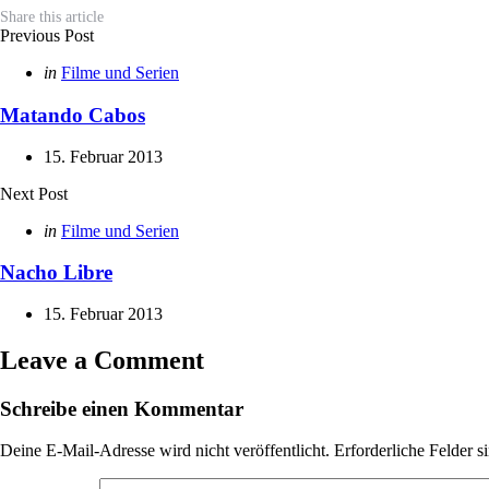
Share
this article
Post
Previous Post
navigation
Posted
in
Filme und Serien
in
Matando Cabos
15. Februar 2013
Next Post
Posted
in
Filme und Serien
in
Nacho Libre
15. Februar 2013
Leave a Comment
Schreibe einen Kommentar
Deine E-Mail-Adresse wird nicht veröffentlicht.
Erforderliche Felder s