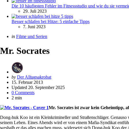
Die 10 häufigsten Fehler im Fitnessstudio und wie du sie vermei
29. Juli 2023
Besser schlafen bei Hitze: 5 einfache Tipps
7. Juni 2023
Categories
Posted
in
Filme und Serien
in
Mr. Socrates
Posted
by
Der Alltagsakrobat
by
15. Februar 2013
Updated
20. September 2025
0 Comments
2 min
Mr. Socrates ist zwar kein Geheimtipp, a
Dong-huk Koo ist ein Kleinkrimineller und Straßenschläger. Genauso w
seinem Leben. Eines Abends wird er von einem Mafia-Syndikat entführ
weshalb er das alles machen muss, widersetzt sich Dong-huk Koo der A