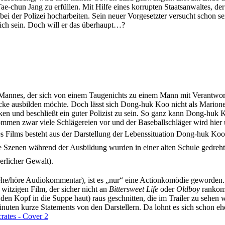
e-chun Jang zu erfüllen. Mit Hilfe eines korrupten Staatsanwaltes, der
ei der Polizei hocharbeiten. Sein neuer Vorgesetzter versucht schon se
ich sein. Doch will er das überhaupt…?
Mannes, der sich von einem Taugenichts zu einem Mann mit Verantwort
ecke ausbilden möchte. Doch lässt sich Dong-huk Koo nicht als Marione
nken und beschließt ein guter Polizist zu sein. So ganz kann Dong-huk 
kommen zwar viele Schlägereien vor und der Baseballschläger wird hie
es Films besteht aus der Darstellung der Lebenssituation Dong-huk Koo
Die Szenen während der Ausbildung wurden in einer alten Schule gedreht
erlicher Gewalt).
ehe/höre Audiokommentar), ist es „nur“ eine Actionkomödie geworden. 
 witzigen Film, der sicher nicht an
Bittersweet Life
oder
Oldboy
rankomm
 Kopf in die Suppe haut) raus geschnitten, die im Trailer zu sehen wa
inuten kurze Statements von den Darstellern. Da lohnt es sich schon