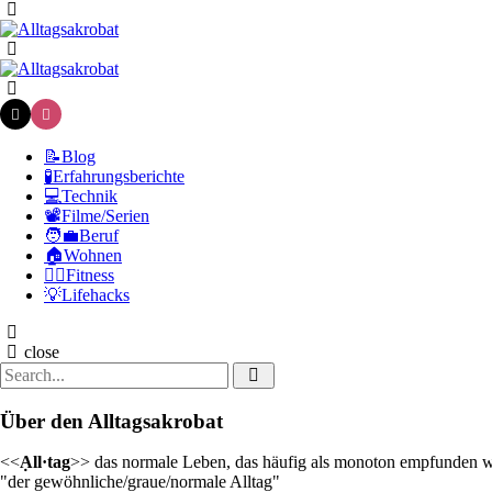
Menu
Search
Alltagsakrobat
Menu
📝Blog
🧪Erfahrungsberichte
💻Technik
📽️Filme/Serien
🧑‍💼Beruf
🏠Wohnen
🏃‍♀️Fitness
💡Lifehacks
Search
close
Search
Search
for:
Über den Alltagsakrobat
<<
Ạll·tag
>> das normale Leben, das häufig als monoton empfunden w
"der gewöhnliche/graue/normale Alltag"