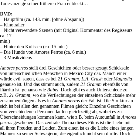
Todesanzeige seiner früheren Frau entdeckt…
DVD:
– Hauptfilm (ca. 143. min. [ohne Abspann])
– Kinotrailer
– Nicht verwendete Szenen (mit Original-Kommentar des Regisseurs
ca. 17
min.)
– Hinter den Kulissen (ca. 15 min.)
– Die Hunde von Amores Perros (ca. 6 min.)
– 3 Musikvideos
Amores perros
stellt drei Geschichten oder besser gesagt Schicksale
von unterschiedlichen Menschen in Mexico City dar. Manch einer
würde evtl. sagen, dass es bei
21 Gramm
,
L.A. Crash
oder
Magnolia
genauso ist. Und das stimmt auch, zudem
21 Gramm
ebenfalls von
Iñárritu ist, genauso wie
Babel
. Doch gibt es auch Unterschiede zu
z.B.
21 Gramm
, wo die Verflechtungen der einzelnen Schicksale mehr
zusammenhängen als es in
Amores perros
der Fall ist. Die Struktur an
sich ist bei allen den genannten Filmen gleich: Einzelne Geschichten
von verschiedenen Personen laufen gleichzeitig ab, wobei es zu
Überschneidungen kommen kann, wie z.B. beim Autounfall in
Amores
perros
geschehen. Das zentrale Thema dieses Films ist die Liebe mit
all ihren Freuden und Leiden. Zum einen ist es die Liebe eines jungen
Mannes zu seiner Schwägerin, die eigentlich nicht sein dürfte. Doch