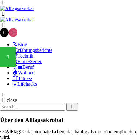
Menu
Search
Alltagsakrobat
Menu
📝Blog
🧪Erfahrungsberichte
💻Technik
📽️Filme/Serien
🧑‍💼Beruf
🏠Wohnen
🏃‍♀️Fitness
💡Lifehacks
Search
close
Search
Search
for:
Über den Alltagsakrobat
<<
Ạll·tag
>> das normale Leben, das häufig als monoton empfunden
wird.