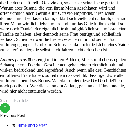
die Leidenschaft treibt Octavio an, so dass er seine Liebe gesteht.
Warum aber Susana, die von ihrem Mann geschlagen wird und
offensichtlich auch Gefühle für Octavio empfindet, ihren Mann
dennoch nicht verlassen kann, erklärt sich vielleicht dadurch, dass sie
ihren Mann wirklich lieben muss und nur das Gute in ihm sieht. Da
wäre noch Daniel, der eigentlich froh und glücklich sein müsste, eine
Familie zu haben, aber dennoch seine Frau betrügt und schließlich
verlässt. Scheinbar war die Liebe zwischen ihm und seiner Frau
verlorengegangen. Und zum Schluss ist da noch die Liebe eines Vaters
zu seiner Tochter, die selbst nach Jahren nicht erloschen ist.
Amores perros
überzeugt mit tollen Bildern, Musik und ebenso guten
Schauspielern. Die drei Geschichten gehen einem ziemlich nah und
wirken bedrückend und ergreifend. Auch wenn alle drei Geschichten
ein offenes Ende haben, so hat man das Gefühl, dass irgendwie alle
verloren haben. Das Bonus-Material rundet diese DVD schließlich
noch positiv ab. Wer die schon am Anfang genannten Filme mochte,
wird hier nicht enttäuscht werden.
Share
this article
Post
Previous Post
navigation
Posted
in
Filme und Serien