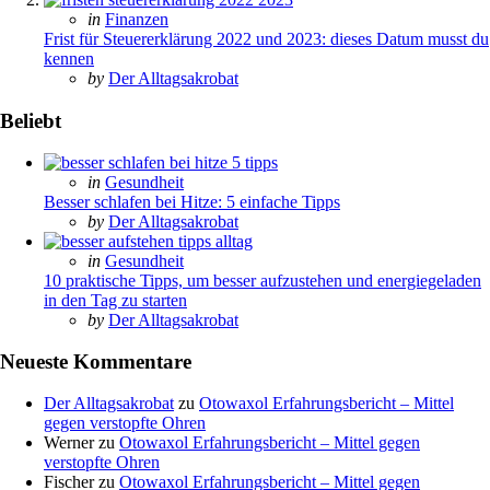
Posted
in
Finanzen
in
Frist für Steuererklärung 2022 und 2023: dieses Datum musst du
kennen
Posted
by
Der Alltagsakrobat
Beliebt
Posted
in
Gesundheit
in
Besser schlafen bei Hitze: 5 einfache Tipps
Posted
by
Der Alltagsakrobat
Posted
in
Gesundheit
in
10 praktische Tipps, um besser aufzustehen und energiegeladen
in den Tag zu starten
Posted
by
Der Alltagsakrobat
Neueste Kommentare
Der Alltagsakrobat
zu
Otowaxol Erfahrungsbericht – Mittel
gegen verstopfte Ohren
Werner
zu
Otowaxol Erfahrungsbericht – Mittel gegen
verstopfte Ohren
Fischer
zu
Otowaxol Erfahrungsbericht – Mittel gegen