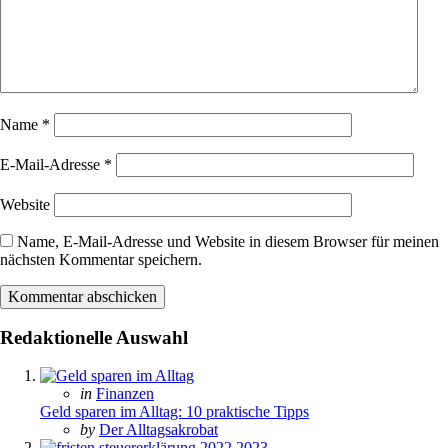
Name
*
E-Mail-Adresse
*
Website
Name, E-Mail-Adresse und Website in diesem Browser für meinen
nächsten Kommentar speichern.
Redaktionelle Auswahl
Posted
in
Finanzen
in
Geld sparen im Alltag: 10 praktische Tipps
Posted
by
Der Alltagsakrobat