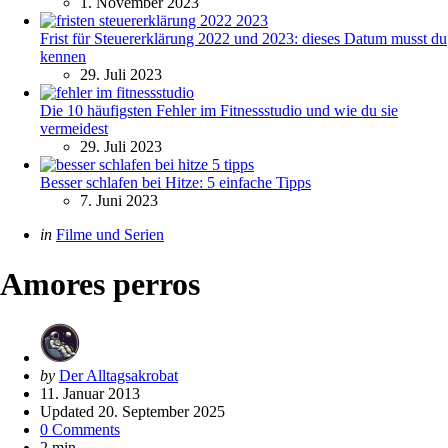
1. November 2023
Frist für Steuererklärung 2022 und 2023: dieses Datum musst du
kennen
29. Juli 2023
Die 10 häufigsten Fehler im Fitnessstudio und wie du sie
vermeidest
29. Juli 2023
Besser schlafen bei Hitze: 5 einfache Tipps
7. Juni 2023
Categories
Posted
in
Filme und Serien
in
Amores perros
Posted
by
Der Alltagsakrobat
by
11. Januar 2013
Updated
20. September 2025
0 Comments
2 min