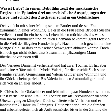
Was ist Liebe? In seinem Debütfilm zeigt der mexikanische
Regisseur in Episoden drei unterschiedliche Ausprägungen der
Liebe und schickt den Zuschauer somit in ein Gefühlschaos.
Octavio lebt mit seiner Mutter, seinem Bruder und dessen Frau
zusammen in einer Wohnung. Da er in die Frau seines Bruders Susana
verliebt ist und ihr ein besseres Leben bieten möchte, als das was sie
von ihrem kriminellen und brutalen Ehemann bekommt, gerät Octavio
in die Welt der illegalen Hundekämpfe. Nach und nach gewinnt er eine
Menge Geld, so dass er mit seiner Schwägerin abhauen könnte. Doch
ist noch gar nicht sicher, dass Susana ihren jähzornigen Mann
überhaupt verlassen will…
Der Verleger Daniel ist verheiratet und hat zwei Töchter. Er hat aber
auch eine Affäre mit dem Model Valeria, für die er schließlich seine
Familie verlässt. Gemeinsam mit Valeria kauft er eine Wohnung und
ihr Glück scheint perfekt. Bis Valeria in einen Autounfall gerät und
sich von da an alles ändert…
El Chivo ist ein Obdachloser und lebt mit ein paar Hunden zusammen.
Einst verließ er seine Frau und Tochter, um als Revolutionär für seine
Überzeugung zu kämpfen. Doch scheiterte sein Vorhaben und er
landete für 20 Jahre im Gefängnis. Heute zieht er durch die Straßen
und arbeitet gelegentlich als Auftragsmörder bis er in der Zeitung die