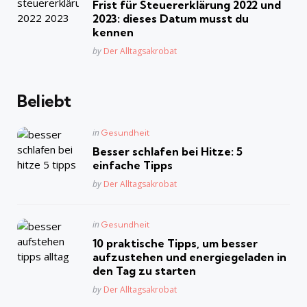
Frist für Steuererklärung 2022 und
2023: dieses Datum musst du
kennen
Posted
by
Der Alltagsakrobat
Beliebt
Posted
in
Gesundheit
in
Besser schlafen bei Hitze: 5
einfache Tipps
Posted
by
Der Alltagsakrobat
Posted
in
Gesundheit
in
10 praktische Tipps, um besser
aufzustehen und energiegeladen in
den Tag zu starten
Posted
by
Der Alltagsakrobat