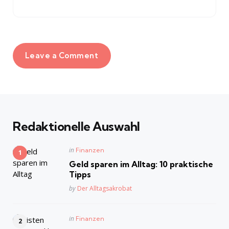
Leave a Comment
Redaktionelle Auswahl
Posted
in
Finanzen
in
Geld sparen im Alltag: 10 praktische
Tipps
Posted
by
Der Alltagsakrobat
Posted
in
Finanzen
in