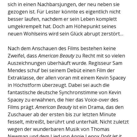
sich in einen Nachbarsjungen, der neu neben sie
gezogen ist. Für Lester könnte es eigentlich nicht
besser laufen, nachdem er sein Leben komplett
umgekrempelt hat. Doch am Höhepunkt seines
neuen Wohlseins wird sein Glück abrupt zerstört…
Nach dem Anschauen des Films bestehen keine
Zweifel, dass
American Beauty
zu Recht mit so vielen
Auszeichnungen überhäuft wurde. Regisseur Sam
Mendes schuf bei seinem Debüt einen Film der
Extraklasse, der allen voran mit einem Kevin Spacey
in Höchstform überzeugt. Dabei sei auch die
fantastische deutsche Synchronstimme von Kevin
Spacey zu erwähnen, die hier das Voice-over des
Films prägt.
American Beauty
ist ein Drama, das den
Zuschauer ab der ersten bis zur letzten Minute
fesselt, mitreißt, berührt und unterhält. Nicht zuletzt
wegen der wunderbaren Musik von Thomas
Newman und dem Lied von Annie Lenox
Don´t let it