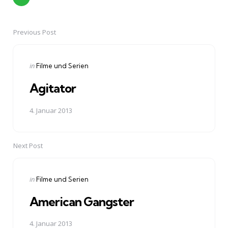
Previous Post
Post
navigation
Posted
in
Filme und Serien
in
Agitator
4. Januar 2013
Next Post
Posted
in
Filme und Serien
in
American Gangster
4. Januar 2013