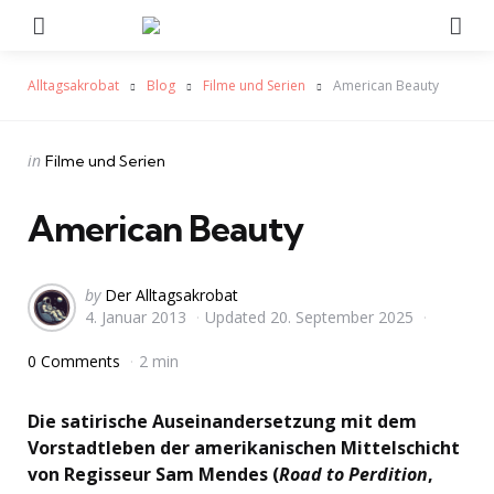
Menu
Se
Alltagsakrobat
Blog
Filme und Serien
American Beauty
Categories
Posted
in
Filme und Serien
in
American Beauty
Posted
by
Der Alltagsakrobat
4. Januar 2013
Updated
20. September 2025
by
0 Comments
2 min
Die satirische Auseinandersetzung mit dem
Vorstadtleben der amerikanischen Mittelschicht
von Regisseur Sam Mendes (
Road to Perdition
,