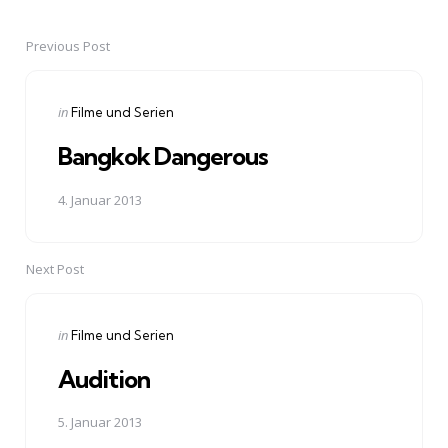
Previous Post
Post
navigation
Posted
in
Filme und Serien
in
Bangkok Dangerous
4. Januar 2013
Next Post
Posted
in
Filme und Serien
in
Audition
5. Januar 2013