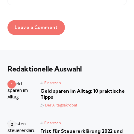
Leave a Comment
Redaktionelle Auswahl
Posted
in
Finanzen
in
Geld sparen im Alltag: 10 praktische
Tipps
Posted
by
Der Alltagsakrobat
Posted
in
Finanzen
in
Frist für Steuererklärung 2022 und