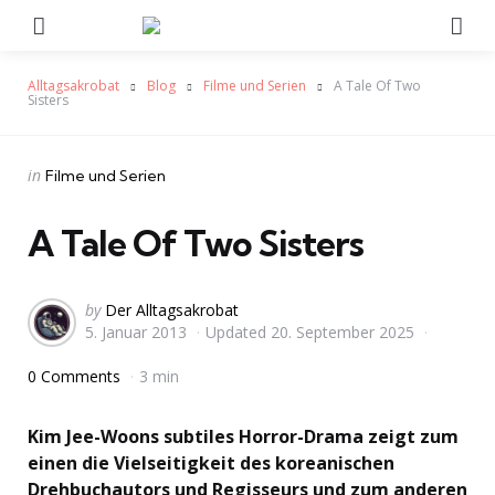
Menu
Se
Alltagsakrobat
Blog
Filme und Serien
A Tale Of Two
Sisters
Categories
Posted
in
Filme und Serien
in
A Tale Of Two Sisters
Posted
by
Der Alltagsakrobat
5. Januar 2013
Updated
20. September 2025
by
0 Comments
3 min
Kim Jee-Woons subtiles Horror-Drama zeigt zum
einen die Vielseitigkeit des koreanischen
Drehbuchautors und Regisseurs und zum anderen