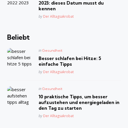
2023: dieses Datum musst du
kennen
Posted
by
Der Alltagsakrobat
Beliebt
Posted
in
Gesundheit
in
Besser schlafen bei Hitze: 5
einfache Tipps
Posted
by
Der Alltagsakrobat
Posted
in
Gesundheit
in
10 praktische Tipps, um besser
aufzustehen und energiegeladen in
den Tag zu starten
Posted
by
Der Alltagsakrobat