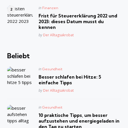
Posted
in
Finanzen
in
Frist für Steuererklärung 2022 und
2023: dieses Datum musst du
kennen
Posted
by
Der Alltagsakrobat
Beliebt
Posted
in
Gesundheit
in
Besser schlafen bei Hitze: 5
einfache Tipps
Posted
by
Der Alltagsakrobat
Posted
in
Gesundheit
in
10 praktische Tipps, um besser
aufzustehen und energiegeladen in
den Tag zu starten