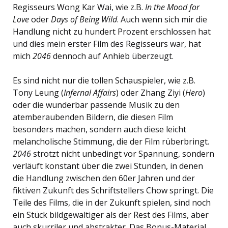
Regisseurs Wong Kar Wai, wie z.B.
In the Mood for
Love
oder
Days of Being Wild
. Auch wenn sich mir die
Handlung nicht zu hundert Prozent erschlossen hat
und dies mein erster Film des Regisseurs war, hat
mich
2046
dennoch auf Anhieb überzeugt.
Es sind nicht nur die tollen Schauspieler, wie z.B.
Tony Leung (
Infernal Affairs
) oder Zhang Ziyi (
Hero
)
oder die wunderbar passende Musik zu den
atemberaubenden Bildern, die diesen Film
besonders machen, sondern auch diese leicht
melancholische Stimmung, die der Film rüberbringt.
2046
strotzt nicht unbedingt vor Spannung, sondern
verläuft konstant über die zwei Stunden, in denen
die Handlung zwischen den 60er Jahren und der
fiktiven Zukunft des Schriftstellers Chow springt. Die
Teile des Films, die in der Zukunft spielen, sind noch
ein Stück bildgewaltiger als der Rest des Films, aber
auch skurriler und abstrakter. Das Bonus-Material