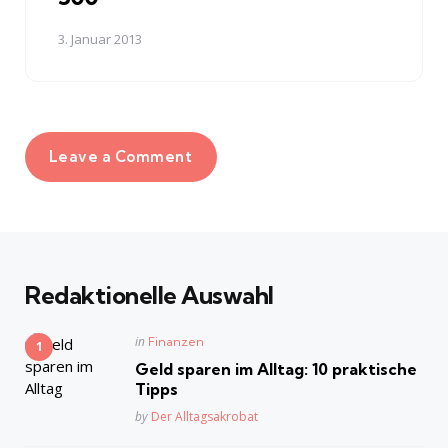
3. Januar 2013
Leave a Comment
Redaktionelle Auswahl
Posted
in
Finanzen
in
Geld sparen im Alltag: 10 praktische
Tipps
Posted
by
Der Alltagsakrobat