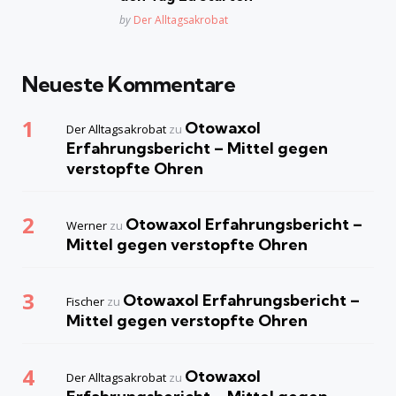
Posted
by
Der Alltagsakrobat
Neueste Kommentare
Otowaxol
Der Alltagsakrobat
zu
Erfahrungsbericht – Mittel gegen
verstopfte Ohren
Otowaxol Erfahrungsbericht –
Werner
zu
Mittel gegen verstopfte Ohren
Otowaxol Erfahrungsbericht –
Fischer
zu
Mittel gegen verstopfte Ohren
Otowaxol
Der Alltagsakrobat
zu