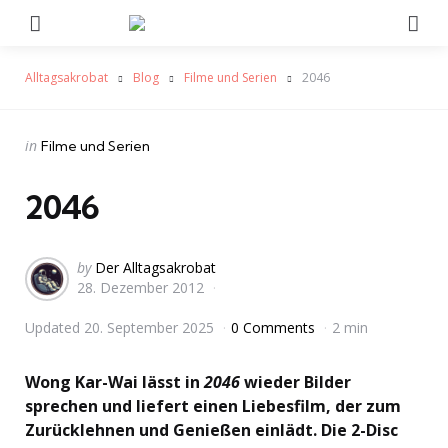
Menu
Se
Alltagsakrobat
Blog
Filme und Serien
2046
Categories
Posted
in
Filme und Serien
in
2046
Posted
by
Der Alltagsakrobat
28. Dezember 2012
by
Updated
20. September 2025
0 Comments
2 min
Wong Kar-Wai lässt in
2046
wieder Bilder
sprechen und liefert einen Liebesfilm, der zum
Zurücklehnen und Genießen einlädt. Die 2-Disc