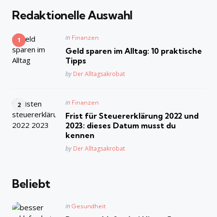
Redaktionelle Auswahl
Posted
in
Finanzen
in
Geld sparen im Alltag: 10 praktische
Tipps
Posted
by
Der Alltagsakrobat
Posted
in
Finanzen
in
Frist für Steuererklärung 2022 und
2023: dieses Datum musst du
kennen
Posted
by
Der Alltagsakrobat
Beliebt
Posted
in
Gesundheit
in