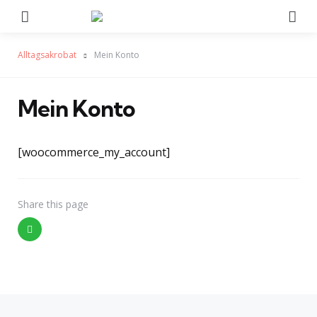
Menu
Se
Alltagsakrobat
Mein Konto
Mein Konto
[woocommerce_my_account]
Share
this page