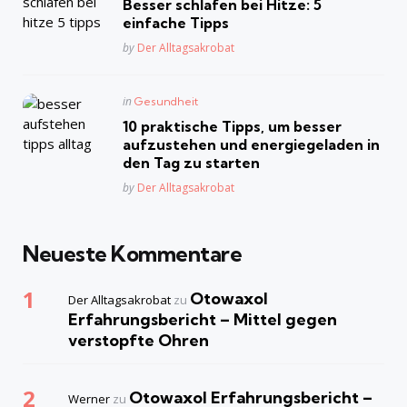
Besser schlafen bei Hitze: 5
einfache Tipps
Posted
by
Der Alltagsakrobat
Posted
in
Gesundheit
in
10 praktische Tipps, um besser
aufzustehen und energiegeladen in
den Tag zu starten
Posted
by
Der Alltagsakrobat
Neueste Kommentare
Otowaxol
Der Alltagsakrobat
zu
Erfahrungsbericht – Mittel gegen
verstopfte Ohren
Otowaxol Erfahrungsbericht –
Werner
zu